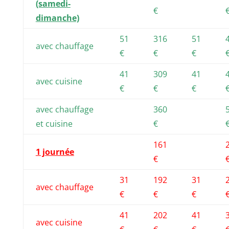
(samedi-
€
dimanche)
51
316
51
avec chauffage
€
€
€
41
309
41
avec cuisine
€
€
€
avec chauffage
360
et cuisine
€
161
1 journée
€
31
192
31
avec chauffage
€
€
€
41
202
41
avec cuisine