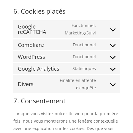
6. Cookies placés
Fonctionnel,
Google
reCAPTCHA
Consent
Marketing/Suivi
to
Complianz
Fonctionnel
service
Consent
google-
to
WordPress
Fonctionnel
Consent
recaptcha
service
to
Google Analytics
Statistiques
complianz
Consent
service
to
Finalité en attente
wordpress
Divers
service
Consent
d’enquête
google-
to
7. Consentement
analytics
service
divers
Lorsque vous visitez notre site web pour la première
fois, nous vous montrerons une fenêtre contextuelle
avec une explication sur les cookies. Dès que vous